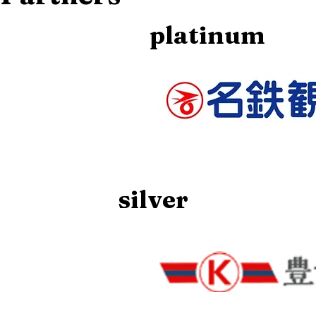
​platinum
​silver