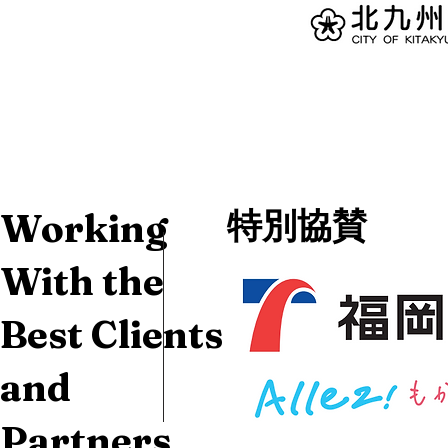
​特別協賛
Working
With the
Best Clients
and
Partners